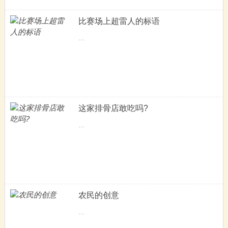
比赛场上超雷人的标语
...
这家排骨店敢吃吗?
...
农民的创意
...