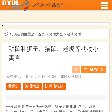
逗乐网-笑话大全
您现在的位置是：
首页
>
笑话大全
>
经典笑话
鼬鼠和狮子、猫鼠、老虎等动物小
寓言
经典笑话
时间：2017-06-04
604人已阅读
看我的
笑话大全
快餐店吃饭
一只鼬鼠要与一只狮子决战，狮子果断地拒绝了。鼬鼠