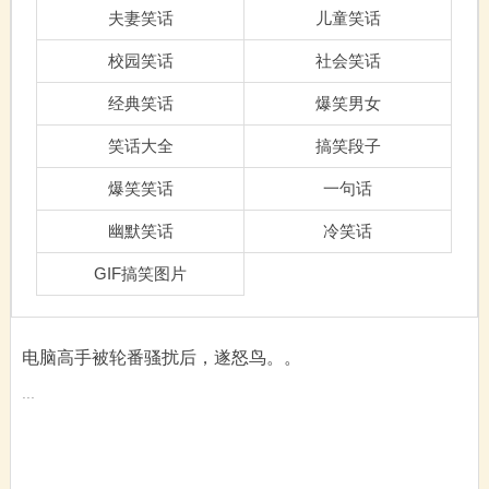
夫妻笑话
儿童笑话
校园笑话
社会笑话
经典笑话
爆笑男女
笑话大全
搞笑段子
爆笑笑话
一句话
幽默笑话
冷笑话
GIF搞笑图片
电脑高手被轮番骚扰后，遂怒鸟。。
...