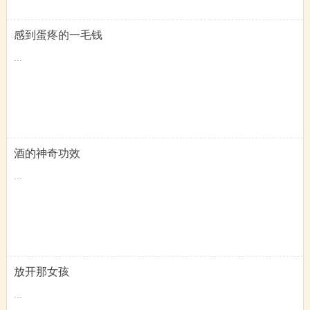
感到蛋疼的一毛钱
...
酒的神奇功效
...
放开那女孩
...