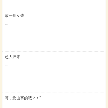
放开那女孩
...
超人归来
...
哥，您山寨的吧？！”
...