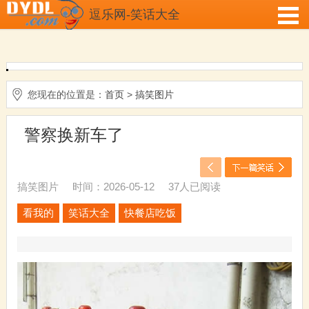
逗乐网-笑话大全
您现在的位置是：
首页
>
搞笑图片
警察换新车了
搞笑图片
时间：2026-05-12
37人已阅读
看我的
笑话大全
快餐店吃饭