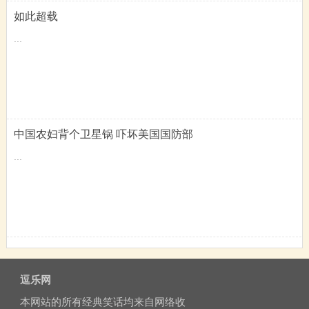
如此超载
...
中国农妇背个卫星锅 吓坏美国国防部
...
逗乐网
本网站的所有经典笑话均来自网络收