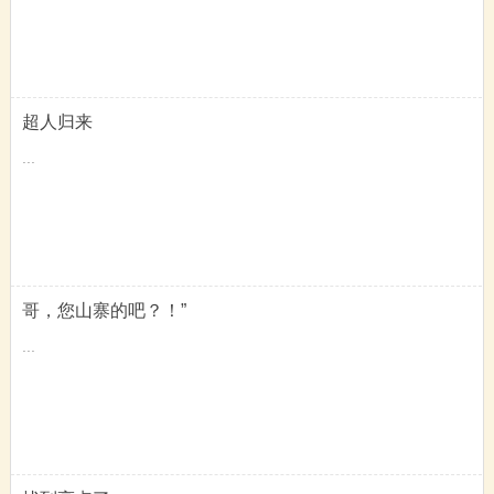
超人归来
...
哥，您山寨的吧？！”
...