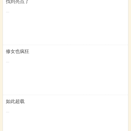
找到亮点了
...
修女也疯狂
...
如此超载
...