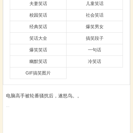
夫妻笑话
儿童笑话
校园笑话
社会笑话
经典笑话
爆笑男女
笑话大全
搞笑段子
爆笑笑话
一句话
幽默笑话
冷笑话
GIF搞笑图片
电脑高手被轮番骚扰后，遂怒鸟。。
...