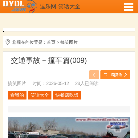
逗乐网-笑话大全
您现在的位置是：
首页
>
搞笑图片
交通事故－撞车篇(009)
搞笑图片
时间：2026-05-12
29人已阅读
看我的
笑话大全
快餐店吃饭